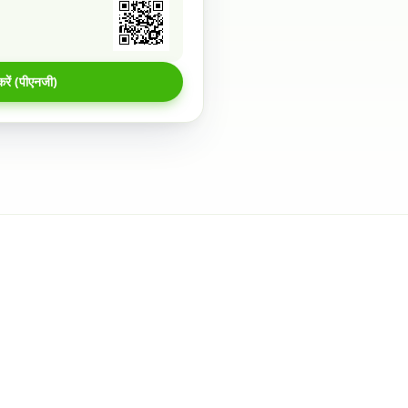
रें (पीएनजी)