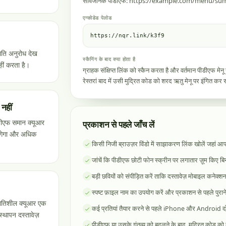
सार्वजनिक पीडीएफ: https://example.com/menu/s
एन्कोडेड पेलोड
https://nqr.link/k3f9
मति अनुरोध देख
स्कैनिंग के बाद क्या होता है
हीं करता है।
ग्राहक संक्षिप्त लिंक को स्कैन करता है और वर्तमान पीडीएफ म
रेस्तरां बाद में उसी मुद्रित कोड को शरद ऋतु मेनू पर इंगित कर
नहीं
डीएफ समान क्यूआर
प्रकाशन से पहले जाँच लें
 लगेगा और अधिक
किसी निजी ब्राउज़र विंडो में साझाकरण लिंक खोलें जहां आप
जांचें कि पीडीएफ छोटी फोन स्क्रीन पर लगातार ज़ूम किए बिना
बड़ी छवियों को संपीड़ित करें ताकि दस्तावेज़ मोबाइल कनेक्
स्पष्ट फ़ाइल नाम का उपयोग करें और प्रकाशन से पहले पुरान
गतिशील क्यूआर एक
कई प्रतियां तैयार करने से पहले iPhone और Android दोनों
स्थापन दस्तावेज़
पीडीएफ या उसके गंतव्य को बदलने के बाद, मुद्रित कोड को द