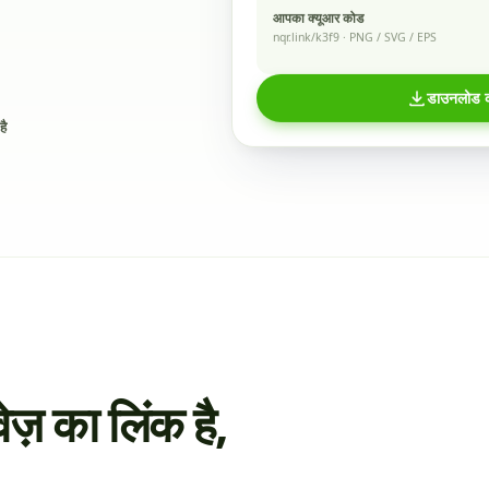
आपका क्यूआर कोड
nqr.link/k3f9 · PNG / SVG / EPS
डाउनलोड क
है
ज़ का लिंक है,