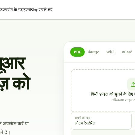
इड
उपयोग के उदाहरण
Blog
संपर्क करें
यूआर
PDF
वेबसाइट
WiFi
VCard
ज़ को
किसी फ़ाइल को चुनने के लिए खी
अधिकतम फ़ाइल आ
कंपनी का नाम
इल अपलोड करें या
लोटस रेस्टोरेंट
े दें।