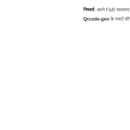
निष्कर्ष:
अपने F&B व्यवसाय क
Qrcode-gen
के स्मार्ट 