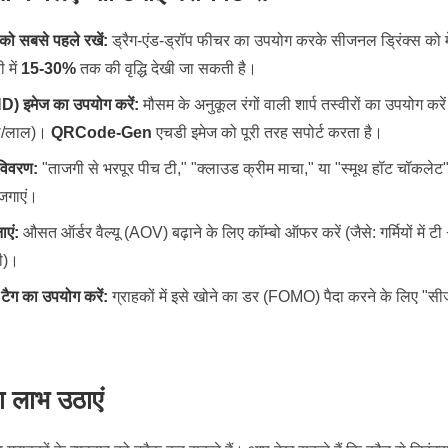
ो सबसे पहले रखें:
ड्रैग-एंड-ड्रॉप फीचर का उपयोग करके सीजनल ड्रिंक्स को मे
 में
15-30%
तक की वृद्धि देखी जा सकती है।
D) इमेज का उपयोग करें:
मौसम के अनुकूल रंगों वाली शार्प तस्वीरों का उपयोग करें (
ूरा/लाल)।
QRCode-Gen
एचडी इमेज को पूरी तरह सपोर्ट करता है।
 विवरण:
"ताजगी से भरपूर पीच टी," "क्लाउड क्रीम माचा," या "स्मूथ हॉट चॉकलेट" ज
 जगाएं।
ाएं:
औसत ऑर्डर वैल्यू (AOV) बढ़ाने के लिए कॉम्बो ऑफर करें (जैसे: गर्मियों में टी +
ी)।
टैग का उपयोग करें:
ग्राहकों में इसे खोने का डर (FOMO) पैदा करने के लिए "स
ा लाभ उठाएं