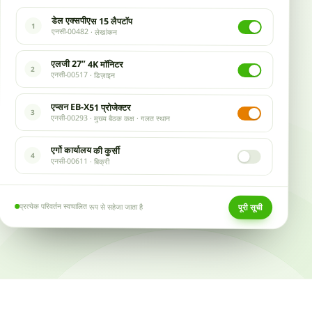
डेल एक्सपीएस 15 लैपटॉप
1
एनसी-00482 · लेखांकन
एलजी 27” 4K मॉनिटर
2
एनसी-00517 · डिज़ाइन
एप्सन EB-X51 प्रोजेक्टर
3
एनसी-00293 · मुख्य बैठक कक्ष · गलत स्थान
एर्गो कार्यालय की कुर्सी
4
एनसी-00611 · बिक्री
प्रत्येक परिवर्तन स्वचालित रूप से सहेजा जाता है
पूरी सूची